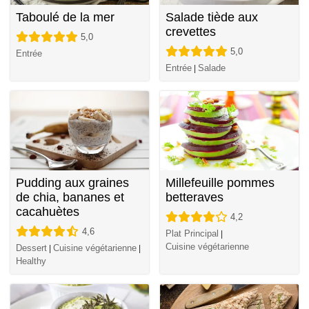
Taboulé de la mer
Salade tiède aux
crevettes
5,0
5,0
Entrée
Entrée
Salade
|
Pudding aux graines
Millefeuille pommes
de chia, bananes et
betteraves
cacahuètes
4,2
4,6
Plat Principal
|
Cuisine végétarienne
Dessert
Cuisine végétarienne
|
|
Healthy