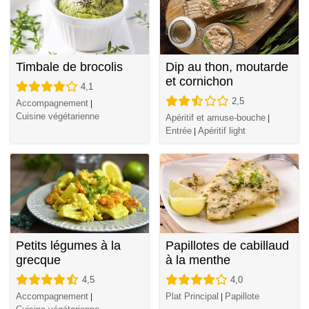
Timbale de brocolis
Dip au thon, moutarde
et cornichon
4,1
2,5
Accompagnement
|
Cuisine végétarienne
Apéritif et amuse-bouche
|
Entrée
Apéritif light
|
Petits légumes à la
Papillotes de cabillaud
grecque
à la menthe
4,5
4,0
Accompagnement
Plat Principal
Papillote
|
|