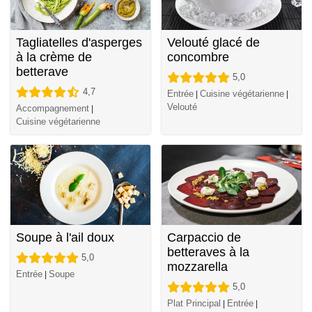
Tagliatelles d'asperges
Velouté glacé de
à la crème de
concombre
betterave
5,0
4,7
Entrée
Cuisine végétarienne
|
|
Velouté
Accompagnement
|
Cuisine végétarienne
Soupe à l'ail doux
Carpaccio de
betteraves à la
5,0
mozzarella
Entrée
Soupe
|
5,0
Plat Principal
Entrée
|
|