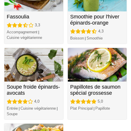
Fassoulia
Smoothie pour l'hiver
épinards-orange
3,3
4,3
Accompagnement
|
Cuisine végétarienne
Boisson
Smoothie
|
Soupe froide épinards-
Papillotes de saumon
avocats
spécial grossesse
4,0
5,0
Entrée
Cuisine végétarienne
Plat Principal
Papillote
|
|
|
Soupe