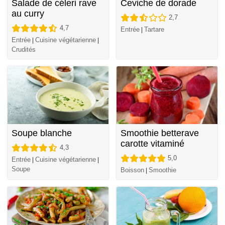
Salade de céleri rave
Ceviche de dorade
au curry
2,7
4,7
Entrée
Tartare
|
Entrée
Cuisine végétarienne
|
|
Crudités
Soupe blanche
Smoothie betterave
carotte vitaminé
4,3
5,0
Entrée
Cuisine végétarienne
|
|
Soupe
Boisson
Smoothie
|