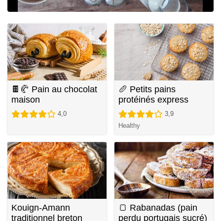
🍫🥐 Pain au chocolat
🥖 Petits pains
maison
protéinés express
4,0
3,9
Healthy
Kouign-Amann
🍞 Rabanadas (pain
traditionnel breton
perdu portugais sucré)