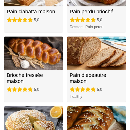
Pain ciabatta maison
Pain perdu brioché
5,0
5,0
Dessert
Pain perdu
|
Brioche tressée
Pain d’épeautre
maison
maison
5,0
5,0
Healthy