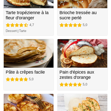
Tarte tropézienne à la
Brioche tressée au
fleur d'oranger
sucre perlé
4,7
5,0
Dessert
Tarte
|
Pâte à crêpes facile
Pain d'épices aux
zestes d'orange
5,0
5,0