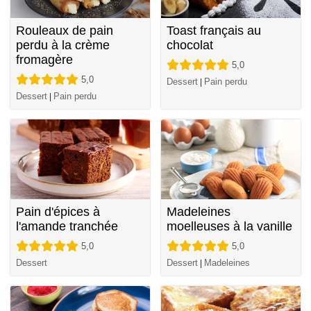
Rouleaux de pain
Toast français au
perdu à la crème
chocolat
fromagère
5,0
5,0
Dessert
Pain perdu
|
Dessert
Pain perdu
|
Pain d'épices à
Madeleines
l'amande tranchée
moelleuses à la vanille
5,0
5,0
Dessert
Dessert
Madeleines
|