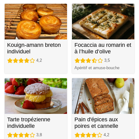
Kouign-amann breton
Focaccia au romarin et
individuel
à l’huile d’olive
4,2
3,5
Apéritif et amuse-bouche
Tarte tropézienne
Pain d'épices aux
individuelle
poires et cannelle
3,8
4,2