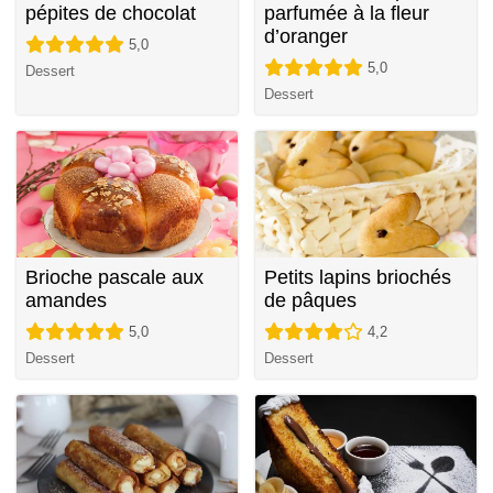
pépites de chocolat
parfumée à la fleur
d’oranger
5,0
5,0
Dessert
Dessert
Brioche pascale aux
Petits lapins briochés
amandes
de pâques
5,0
4,2
Dessert
Dessert