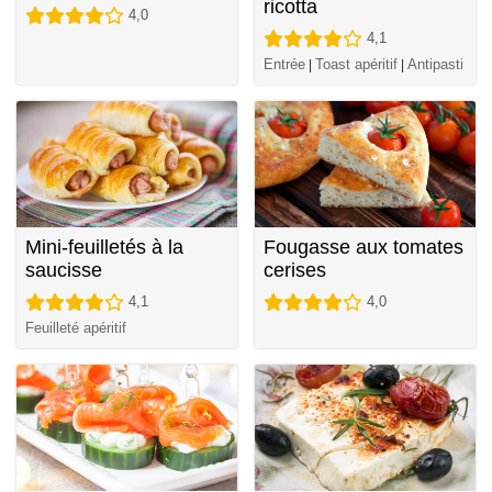
ricotta
4,0
4,1
Entrée
Toast apéritif
Antipasti
|
|
Mini-feuilletés à la
Fougasse aux tomates
saucisse
cerises
4,1
4,0
Feuilleté apéritif