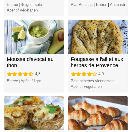
Entrée
Beignet salé
Plat Principal
Entrée
Antipasti
|
|
|
|
Apéritif végétarien
Mousse d'avocat au
Fougasse à l'ail et aux
thon
herbes de Provence
4,3
4,0
Entrée
Apéritif light
Pain brioches viennoiserie
|
|
Apéritif végétarien