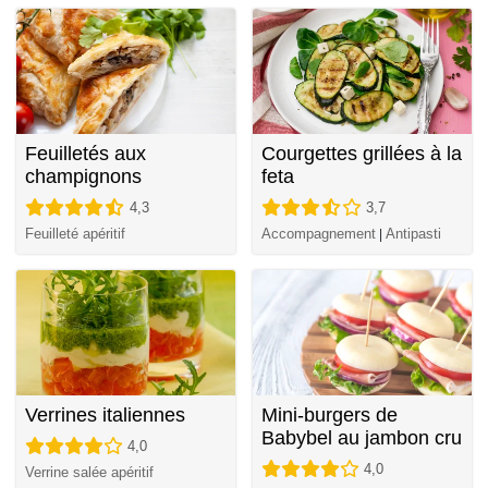
Feuilletés aux
Courgettes grillées à la
champignons
feta
4,3
3,7
Feuilleté apéritif
Accompagnement
Antipasti
|
Verrines italiennes
Mini-burgers de
Babybel au jambon cru
4,0
4,0
Verrine salée apéritif