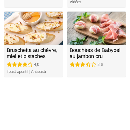
Vidéos
Bruschetta au chèvre,
Bouchées de Babybel
miel et pistaches
au jambon cru
4,0
3,6
Toast apéritif
Antipasti
|