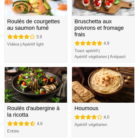
Roulés de courgettes
Bruschetta aux
au saumon fumé
poivrons et fromage
frais
3,9
4,9
Vidéos
Apéritif light
|
Toast apéritif
|
Apéritif végétarien
Antipasti
|
Roulés d'aubergine à
Houmous
la ricotta
4,0
4,6
Apéritif végétarien
Entrée