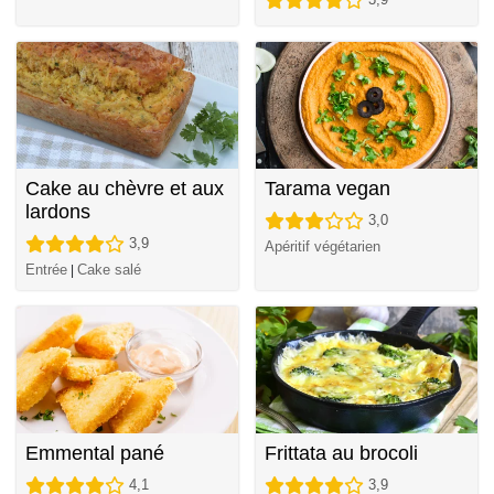
Cake au chèvre et aux
Tarama vegan
lardons
3,0
3,9
Apéritif végétarien
Entrée
Cake salé
|
Emmental pané
Frittata au brocoli
4,1
3,9