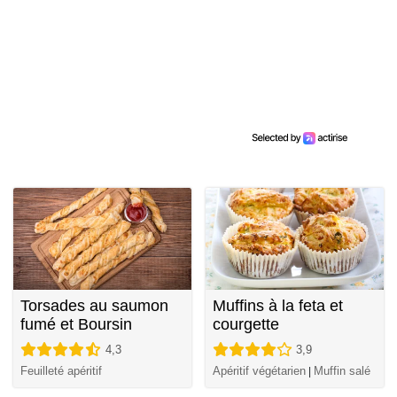
Torsades au saumon
Muffins à la feta et
fumé et Boursin
courgette
4,3
3,9
Feuilleté apéritif
Apéritif végétarien
Muffin salé
|