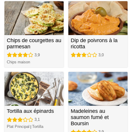
Chips de courgettes au
Dip de poivrons à la
parmesan
ricotta
3,9
3,0
Chips maison
Tortilla aux épinards
Madeleines au
saumon fumé et
3,1
Boursin
Plat Principal
Tortilla
|
3,9