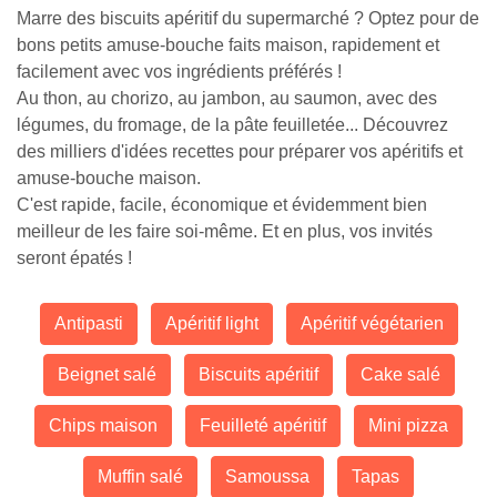
Marre des biscuits apéritif du supermarché ? Optez pour de
bons petits amuse-bouche faits maison, rapidement et
facilement avec vos ingrédients préférés !
Au thon, au chorizo, au jambon, au saumon, avec des
légumes, du fromage, de la pâte feuilletée... Découvrez
des milliers d'idées recettes pour préparer vos apéritifs et
amuse-bouche maison.
C'est rapide, facile, économique et évidemment bien
meilleur de les faire soi-même. Et en plus, vos invités
seront épatés !
Antipasti
Apéritif light
Apéritif végétarien
Beignet salé
Biscuits apéritif
Cake salé
Chips maison
Feuilleté apéritif
Mini pizza
Muffin salé
Samoussa
Tapas