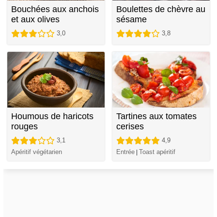
Bouchées aux anchois
Boulettes de chèvre au
et aux olives
sésame
3,0
3,8
Houmous de haricots
Tartines aux tomates
rouges
cerises
3,1
4,9
Apéritif végétarien
Entrée
Toast apéritif
|