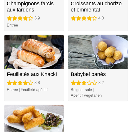
Champignons farcis
Croissants au chorizo
aux lardons
et emmental
3,9
4,0
Entrée
Feuilletés aux Knacki
Babybel panés
3,8
3,2
Entrée
Feuilleté apéritif
Beignet salé
|
|
Apéritif végétarien