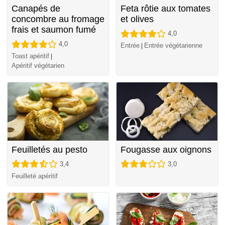
Canapés de
Feta rôtie aux tomates
concombre au fromage
et olives
frais et saumon fumé
4,0
4,0
Entrée
Entrée végétarienne
|
Toast apéritif
|
Apéritif végétarien
Feuilletés au pesto
Fougasse aux oignons
3,4
3,0
Feuilleté apéritif