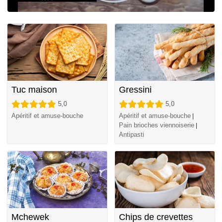
Tuc maison
Gressini
5,0
5,0
Apéritif et amuse-bouche
Apéritif et amuse-bouche
|
Pain brioches viennoiserie
|
Antipasti
Mchewek
Chips de crevettes