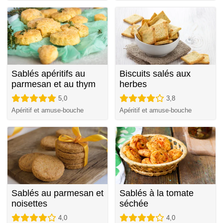
Sablés apéritifs au
Biscuits salés aux
parmesan et au thym
herbes
5,0
3,8
Apéritif et amuse-bouche
Apéritif et amuse-bouche
Sablés au parmesan et
Sablés à la tomate
noisettes
séchée
4,0
4,0