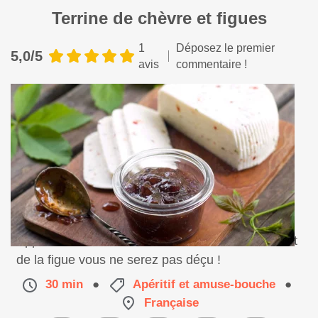
Terrine de chèvre et figues
1
Déposez le premier
5,0/5
avis
commentaire !
Appréciez la savoureuse association du chèvre et
de la figue vous ne serez pas déçu !
30 min
●
Apéritif et amuse-bouche
●
Française