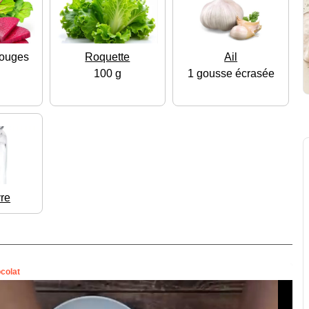
rouges
Roquette
Ail
100 g
1 gousse écrasée
vre