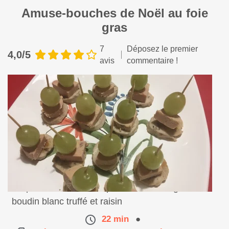
Amuse-bouches de Noël au foie
gras
7
Déposez le premier
4,0/5
avis
commentaire !
De petites brochettes apéritives au foie gras,
boudin blanc truffé et raisin
22 min
●