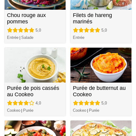
Chou rouge aux
Filets de hareng
pommes
marinés
5,0
5,0
Entrée
Salade
Entrée
|
Purée de pois cassés
Purée de butternut au
au Cookeo
Cookeo
4,0
5,0
Cookeo
Purée
Cookeo
Purée
|
|