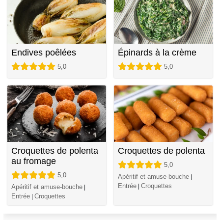
Endives poêlées
Épinards à la crème
5,0
5,0
Croquettes de polenta
Croquettes de polenta
au fromage
5,0
5,0
Apéritif et amuse-bouche
|
Entrée
Croquettes
|
Apéritif et amuse-bouche
|
Entrée
Croquettes
|