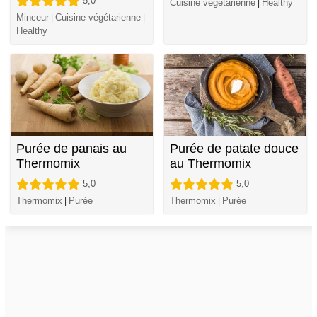
5,0
Cuisine végétarienne
Healthy
|
Minceur
Cuisine végétarienne
|
|
Healthy
Purée de panais au
Purée de patate douce
Thermomix
au Thermomix
5,0
5,0
Thermomix
Purée
Thermomix
Purée
|
|