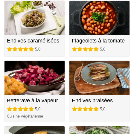
Endives caramélisées
Flageolets à la tomate
5,0
5,0
Betterave à la vapeur
Endives braisées
5,0
5,0
Cuisine végétarienne