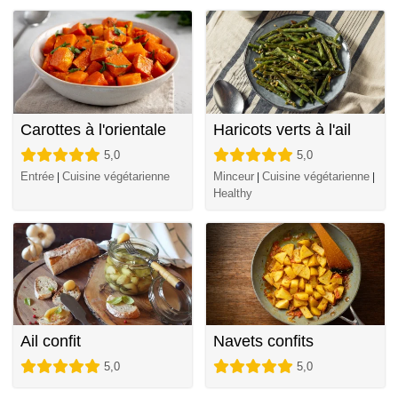
Carottes à l'orientale
Haricots verts à l'ail
5,0
5,0
Entrée
Cuisine végétarienne
Minceur
Cuisine végétarienne
|
|
|
Healthy
Ail confit
Navets confits
5,0
5,0