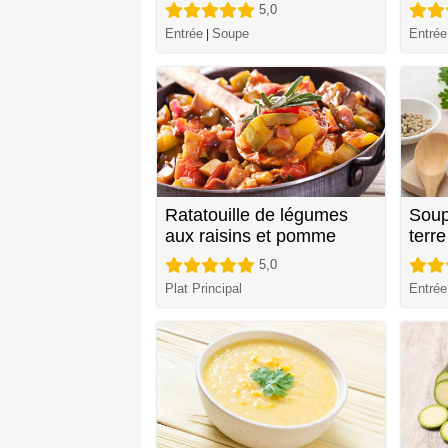
5,0
Entrée
Soupe
Entrée
|
Ratatouille de légumes
Soup
aux raisins et pomme
terre
5,0
Plat Principal
Entrée