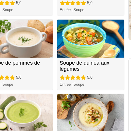
5,0
5,0
Soupe
Entrée
Soupe
|
|
e de pommes de
Soupe de quinoa aux
légumes
5,0
5,0
Soupe
Entrée
Soupe
|
|