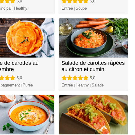
5,0
5,0
incipal
Healthy
Entrée
Soupe
|
|
e de carottes au
Salade de carottes râpées
embre
au citron et cumin
5,0
5,0
pagnement
Purée
Entrée
Healthy
Salade
|
|
|