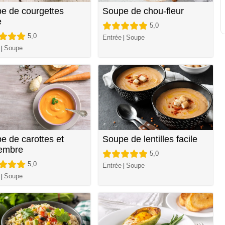
e de courgettes
Soupe de chou-fleur
e
5,0
5,0
Entrée
Soupe
|
Soupe
|
e de carottes et
Soupe de lentilles facile
embre
5,0
5,0
Entrée
Soupe
|
Soupe
|