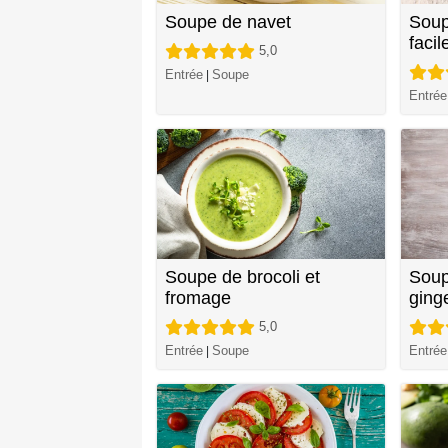
Soupe de navet
Soup
facil
5,0
Entrée
Soupe
|
Entrée
Soupe de brocoli et
Soup
fromage
ging
5,0
Entrée
Soupe
Entrée
|