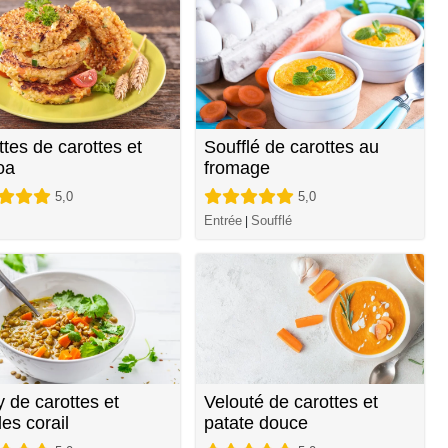
ttes de carottes et
Soufflé de carottes au
oa
fromage
5,0
5,0
Entrée
Soufflé
|
y de carottes et
Velouté de carottes et
lles corail
patate douce