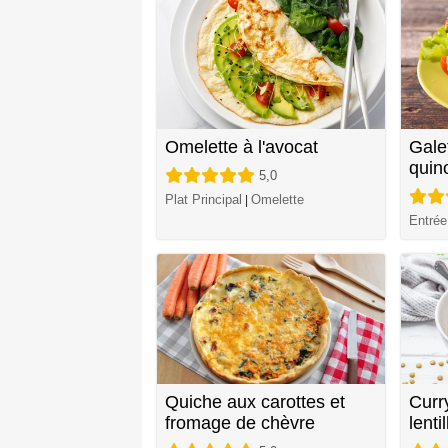
Omelette à l'avocat
Gale
quin
5,0
Plat Principal
Omelette
|
Entrée
Quiche aux carottes et
Curr
fromage de chèvre
lenti