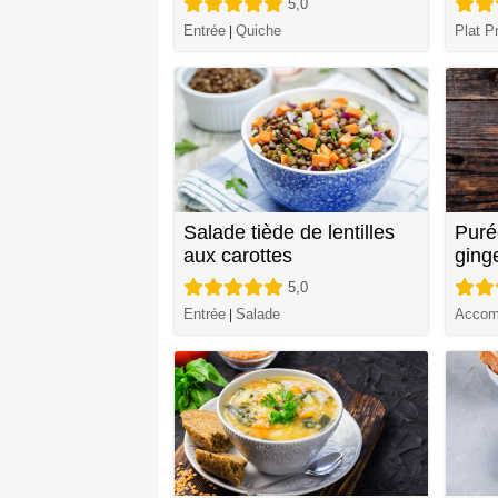
5,0
Entrée
Quiche
Plat Pr
|
Salade tiède de lentilles
Puré
aux carottes
ging
5,0
Entrée
Salade
Accom
|