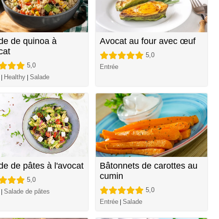
de de quinoa à
Avocat au four avec œuf
cat
5,0
5,0
Entrée
Healthy
Salade
|
|
de de pâtes à l'avocat
Bâtonnets de carottes au
cumin
5,0
5,0
Salade de pâtes
|
Entrée
Salade
|