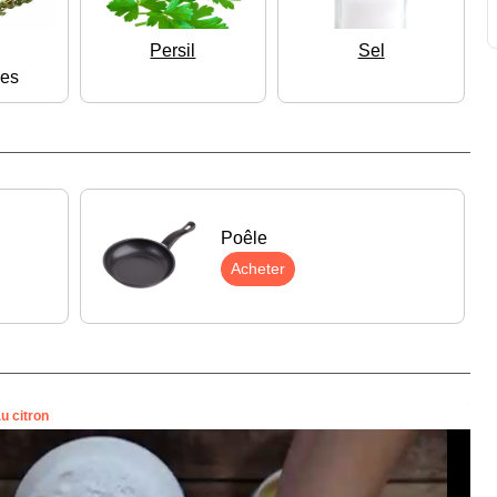
Persil
Sel
hes
Poêle
Acheter