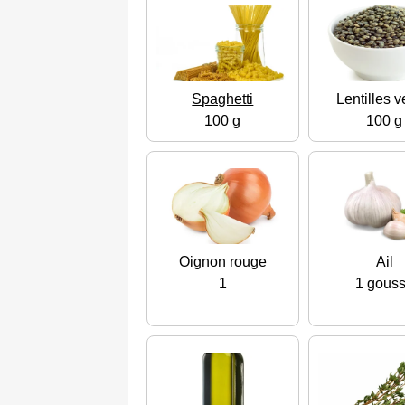
Spaghetti
Lentilles v
100 g
100 g
Oignon rouge
Ail
1
1 gous