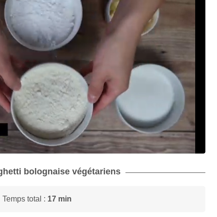
aghetti bolognaise végétariens
 Temps total :
17 min