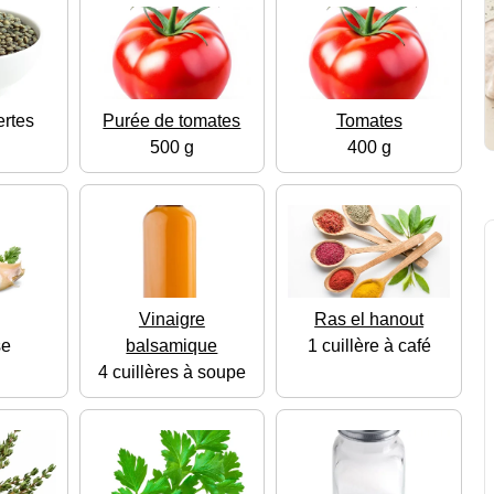
ertes
Purée de tomates
Tomates
500 g
400 g
Vinaigre
Ras el hanout
se
balsamique
1 cuillère à café
4 cuillères à soupe