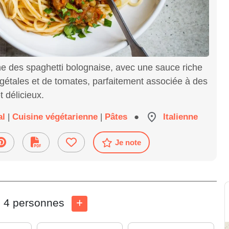
ne des spaghetti bolognaise, avec une sauce riche
gétales et de tomates, parfaitement associée à des
t délicieux.
al
|
Cuisine végétarienne
|
Pâtes
●
Italienne
Je note
4 personnes