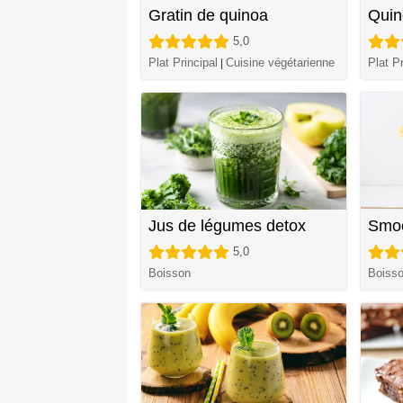
Gratin de quinoa
Quin
5,0
Plat Principal
Cuisine végétarienne
Plat Pr
|
Jus de légumes detox
Smoo
5,0
Boisson
Boiss