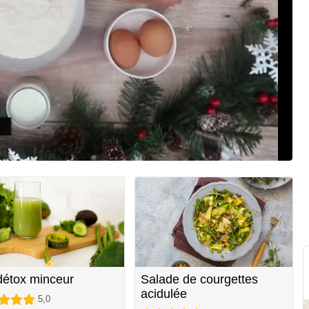
détox minceur
Salade de courgettes
acidulée
5,0