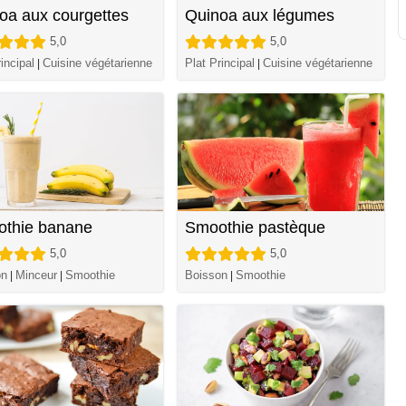
oa aux courgettes
Quinoa aux légumes
5,0
5,0
incipal
Cuisine végétarienne
Plat Principal
Cuisine végétarienne
|
|
thie banane
Smoothie pastèque
5,0
5,0
on
Minceur
Smoothie
Boisson
Smoothie
|
|
|