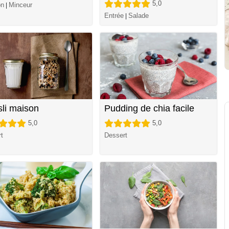
5,0
on
Minceur
|
Entrée
Salade
|
li maison
Pudding de chia facile
5,0
5,0
t
Dessert