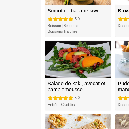
Smoothie banane kiwi
Brow
5,0
Boisson
Smoothie
Desser
|
|
Boissons fraîches
Salade de kaki, avocat et
Pudd
pamplemousse
man
5,0
Entrée
Crudités
Desser
|