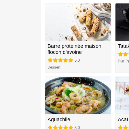
Barre protéinée maison
Tata
flocon d'avoine
5,0
Plat Pr
Dessert
Aguachile
Acaï
5,0