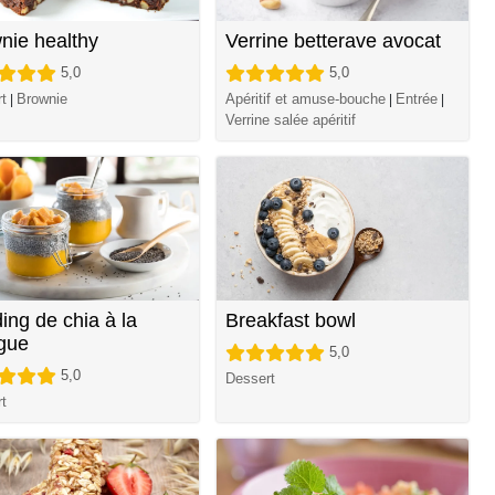
nie healthy
Verrine betterave avocat
5,0
5,0
t
Brownie
Apéritif et amuse-bouche
Entrée
|
|
|
Verrine salée apéritif
ing de chia à la
Breakfast bowl
gue
5,0
5,0
Dessert
t