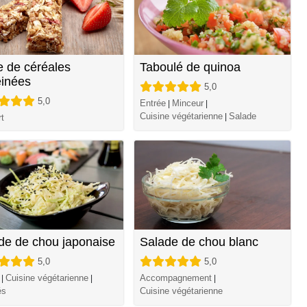
e de céréales
Taboulé de quinoa
éinées
5,0
5,0
Entrée
Minceur
|
|
Cuisine végétarienne
Salade
|
t
de de chou japonaise
Salade de chou blanc
5,0
5,0
Cuisine végétarienne
Accompagnement
|
|
|
és
Cuisine végétarienne