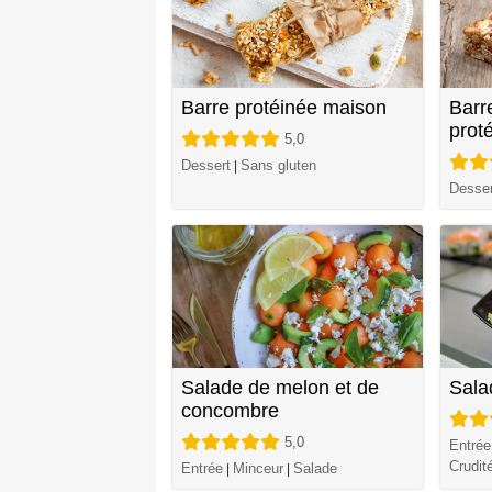
Barre protéinée maison
Barr
prot
5,0
Dessert
Sans gluten
|
Desser
Salade de melon et de
Sala
concombre
5,0
Entrée
Crudit
Entrée
Minceur
Salade
|
|