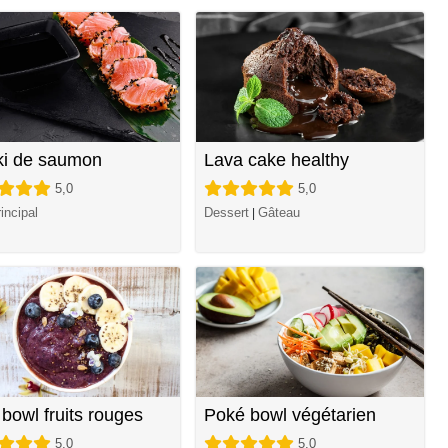
ki de saumon
Lava cake healthy
5,0
5,0
incipal
Dessert
Gâteau
|
 bowl fruits rouges
Poké bowl végétarien
5,0
5,0