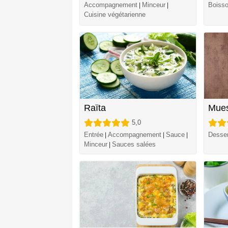
Accompagnement
Minceur
Boiss
|
|
Cuisine végétarienne
Raïta
Mues
5,0
Entrée
Accompagnement
Sauce
Desser
|
|
|
Minceur
Sauces salées
|