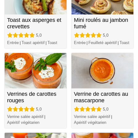
Toast aux asperges et
Mini roulés au jambon
crevettes
fumé
5,0
5,0
Entrée
Toast apéritif
Toast
Entrée
Feuilleté apéritif
Toast
|
|
|
|
Verrines de carottes
Verrine de carottes au
rouges
mascarpone
5,0
5,0
Verrine salée apéritif
Verrine salée apéritif
|
|
Apéritif végétarien
Apéritif végétarien