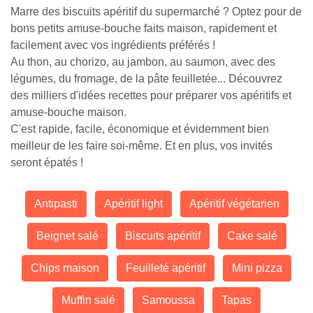
Marre des biscuits apéritif du supermarché ? Optez pour de
bons petits amuse-bouche faits maison, rapidement et
facilement avec vos ingrédients préférés !
Au thon, au chorizo, au jambon, au saumon, avec des
légumes, du fromage, de la pâte feuilletée... Découvrez
des milliers d'idées recettes pour préparer vos apéritifs et
amuse-bouche maison.
C'est rapide, facile, économique et évidemment bien
meilleur de les faire soi-même. Et en plus, vos invités
seront épatés !
Antipasti
Apéritif light
Apéritif végétarien
Beignet salé
Biscuits apéritif
Cake salé
Chips maison
Feuilleté apéritif
Mini pizza
Muffin salé
Samoussa
Tapas