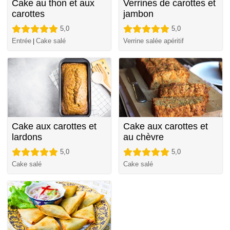
Cake au thon et aux
Verrines de carottes et
carottes
jambon
5,0
5,0
Entrée
Cake salé
Verrine salée apéritif
|
Cake aux carottes et
Cake aux carottes et
lardons
au chèvre
5,0
5,0
Cake salé
Cake salé