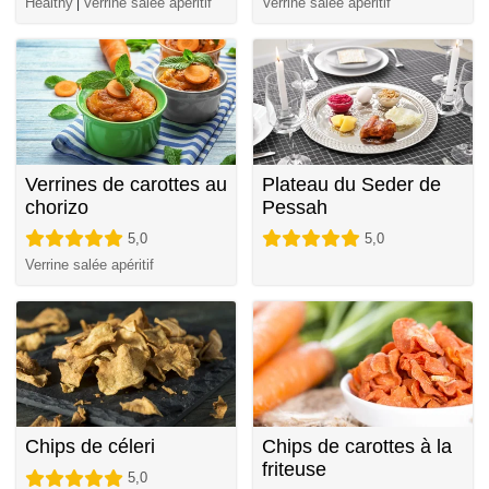
Healthy
Verrine salée apéritif
Verrine salée apéritif
|
Verrines de carottes au
Plateau du Seder de
chorizo
Pessah
5,0
5,0
Verrine salée apéritif
Chips de céleri
Chips de carottes à la
friteuse
5,0