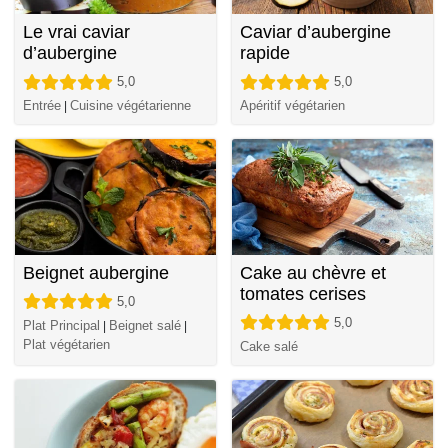
Le vrai caviar
Caviar d’aubergine
d’aubergine
rapide
5,0
5,0
Entrée
Cuisine végétarienne
Apéritif végétarien
|
Beignet aubergine
Cake au chèvre et
tomates cerises
5,0
5,0
Plat Principal
Beignet salé
|
|
Plat végétarien
Cake salé