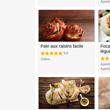
Apérit
Pain aux raisins facile
Foca
légu
5,0
Vidéos
Apérit
Apériti