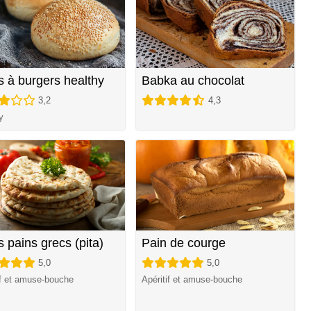
s à burgers healthy
Babka au chocolat
3,2
4,3
y
s pains grecs (pita)
Pain de courge
5,0
5,0
if et amuse-bouche
Apéritif et amuse-bouche