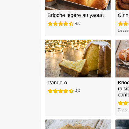
Brioche légère au yaourt
Cinn
4,6
Desser
Pandoro
Brio
raisi
4,4
confi
Desser