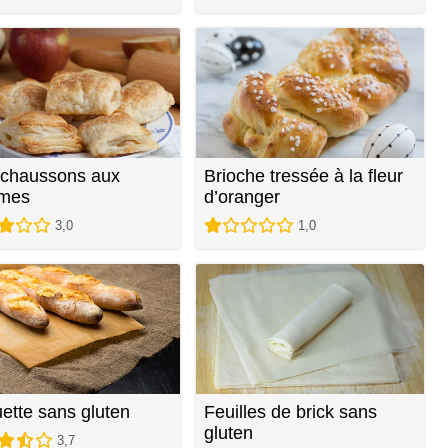
-chaussons aux
Brioche tressée à la fleur
mes
d’oranger
3,0
1,0
ette sans gluten
Feuilles de brick sans
gluten
3,7