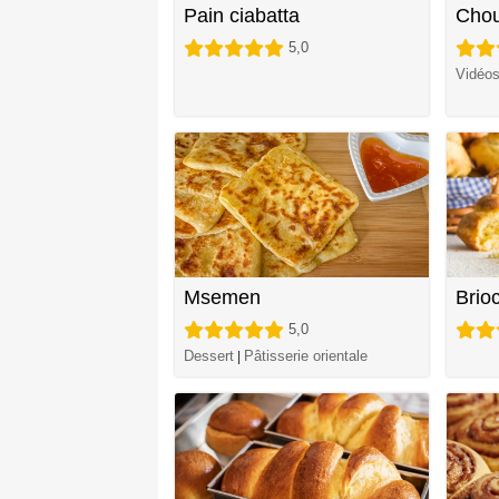
Pain ciabatta
Chou
5,0
Vidéo
Msemen
Brio
5,0
Dessert
Pâtisserie orientale
|