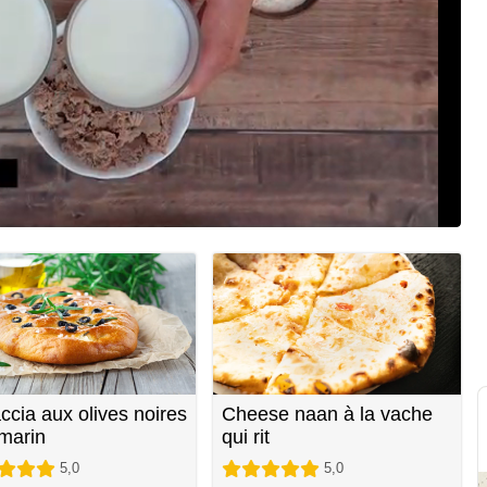
ccia aux olives noires
Cheese naan à la vache
omarin
qui rit
5,0
5,0