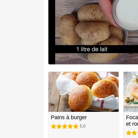
Pains à burger
Foca
et r
5,0