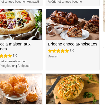
if et amuse-bouche
Antipasti
Apéritif et amuse-bouche
|
ccia maison aux
Brioche chocolat-noisettes
mes
5,0
5,0
Dessert
if et amuse-bouche
|
f végétarien
Antipasti
|