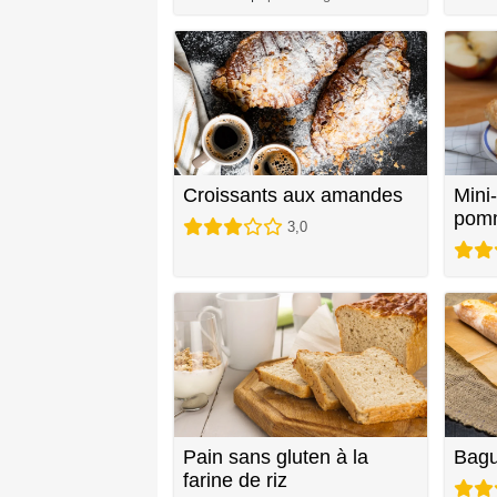
Croissants aux amandes
Mini
pom
3,0
Pain sans gluten à la
Bagu
farine de riz