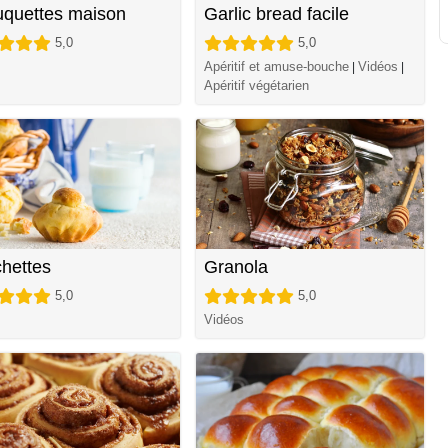
quettes maison
Garlic bread facile
5,0
5,0
s
Apéritif et amuse-bouche
Vidéos
|
|
Apéritif végétarien
chettes
Granola
5,0
5,0
Vidéos