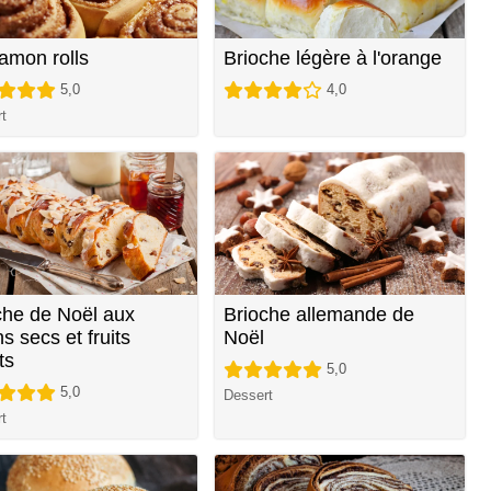
amon rolls
Brioche légère à l'orange
5,0
4,0
t
che de Noël aux
Brioche allemande de
ns secs et fruits
Noël
ts
5,0
5,0
Dessert
t