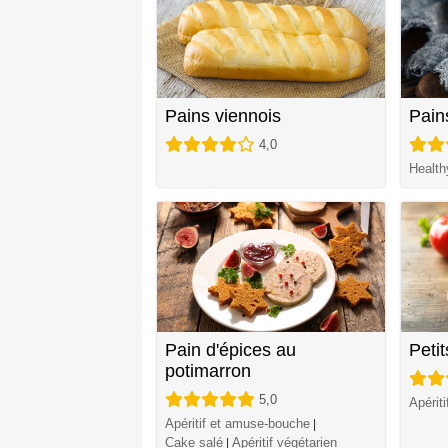
Pains viennois
Pain
4,0
Health
Pain d'épices au
Petit
potimarron
5,0
Apérit
Apéritif et amuse-bouche
|
Cake salé
Apéritif végétarien
|