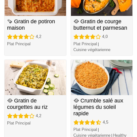
🍠 Gratin de potiron
🥘 Gratin de courge
maison
butternut et parmesan
4,2
4,0
Plat Principal
Plat Principal
|
Cuisine végétarienne
🥘 Gratin de
🥘 Crumble salé aux
courgettes au riz
légumes du soleil
rapide
4,2
4,5
Plat Principal
Plat Principal
|
Cuisine végétarienne
Healthy
|