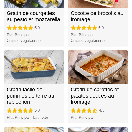
Gratin de courgettes
Cocotte de brocolis au
au pesto et mozzarella
fromage
5,0
5,0
Plat Principal
Plat Principal
|
|
Cuisine végétarienne
Cuisine végétarienne
Gratin facile de
Gratin de carottes et
pommes de terre au
patates douces au
reblochon
fromage
5,0
4,5
Plat Principal
Tartiflette
Plat Principal
|