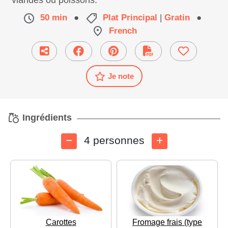
viandes ou poissons.
50 min
●
Plat Principal
|
Gratin
●
French
Je note
Ingrédients
4 personnes
Carottes
Fromage frais (type