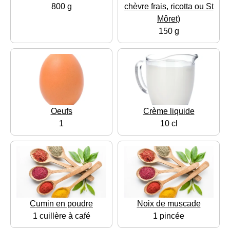
800 g
chèvre frais, ricotta ou St
Môret)
150 g
Oeufs
Crème liquide
1
10 cl
Cumin en poudre
Noix de muscade
1 cuillère à café
1 pincée