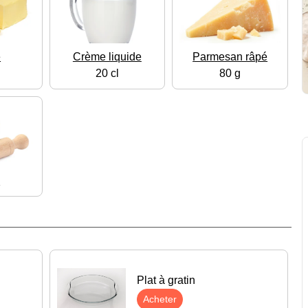
e
Crème liquide
Parmesan râpé
20 cl
80 g
e
Plat à gratin
Acheter