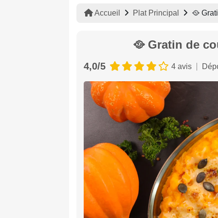
Accueil
Plat Principal
🥘 Grat
🥘 Gratin de c
4,0/5
4 avis
Dépo