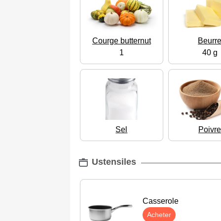
Courge butternut
Beurr
1
40 g
Sel
Poivr
Ustensiles
Casserole
Acheter