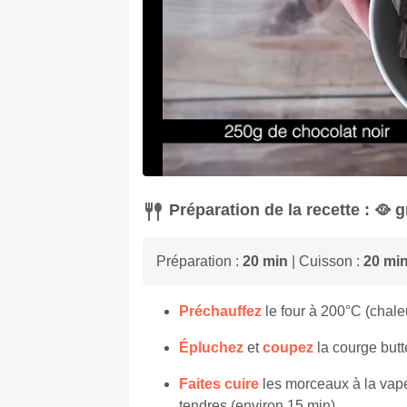
Préparation de la recette : 🥘
Préparation :
20 min
| Cuisson :
20 mi
Préchauffez
le four à 200°C (chale
Épluchez
et
coupez
la courge but
Faites cuire
les morceaux à la vapeu
tendres (environ 15 min).