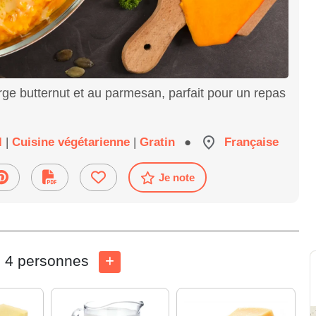
rge butternut et au parmesan, parfait pour un repas
l
|
Cuisine végétarienne
|
Gratin
●
Française
Je note
4 personnes