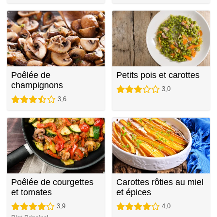
Poêlée de
Petits pois et carottes
champignons
3,0
3,6
Poêlée de courgettes
Carottes rôties au miel
et tomates
et épices
3,9
4,0