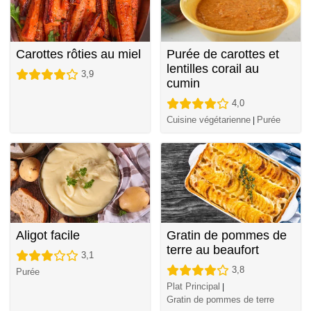
Carottes rôties au miel
Purée de carottes et
lentilles corail au
3,9
cumin
4,0
Cuisine végétarienne
Purée
|
Aligot facile
Gratin de pommes de
terre au beaufort
3,1
3,8
Purée
Plat Principal
|
Gratin de pommes de terre