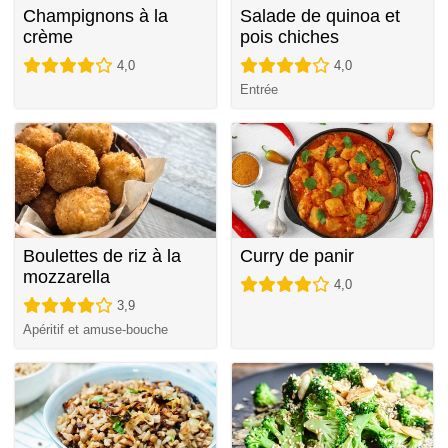
Champignons à la
Salade de quinoa et
crème
pois chiches
4,0
4,0
Entrée
Boulettes de riz à la
Curry de panir
mozzarella
4,0
3,9
Apéritif et amuse-bouche