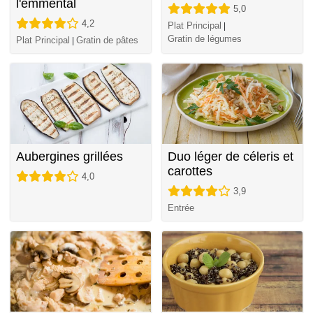
l'emmental
5,0
4,2
Plat Principal
|
Gratin de légumes
Plat Principal
Gratin de pâtes
|
Aubergines grillées
Duo léger de céleris et
carottes
4,0
3,9
Entrée