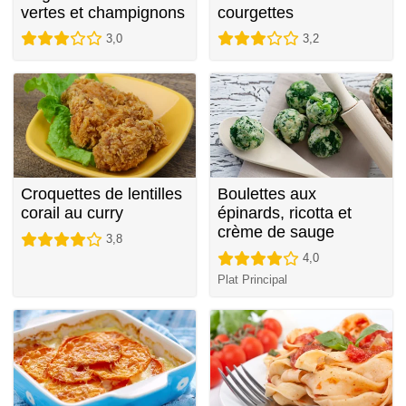
vertes et champignons
courgettes
3,0
3,2
Croquettes de lentilles
Boulettes aux
corail au curry
épinards, ricotta et
crème de sauge
3,8
4,0
Plat Principal