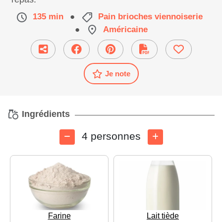
135 min
●
Pain brioches viennoiserie
●
Américaine
Je note
Ingrédients
4 personnes
Farine
Lait tiède