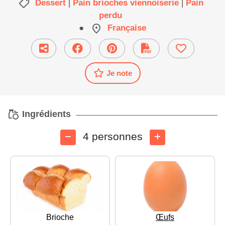
Dessert
|
Pain brioches viennoiserie
|
Pain
perdu
●
Française
Je note
Ingrédients
4 personnes
Brioche
Œufs