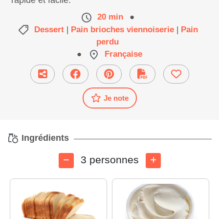
rapide et facile.
20 min
●
Dessert
|
Pain brioches viennoiserie
|
Pain
perdu
●
Française
Je note
Ingrédients
3 personnes