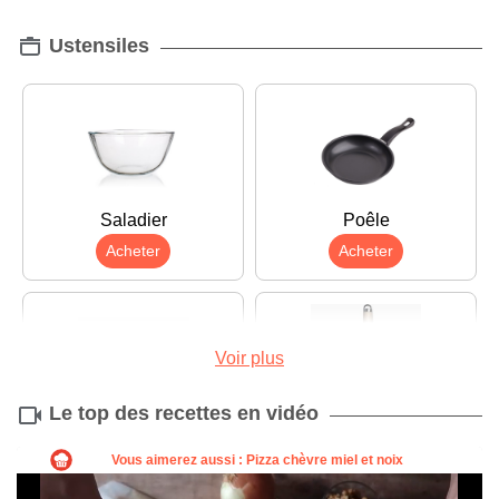
Ustensiles
Saladier
Poêle
Acheter
Acheter
Voir plus
Le top des recettes en vidéo
Rouleau à pâtisserie
Fouet
Acheter
Acheter