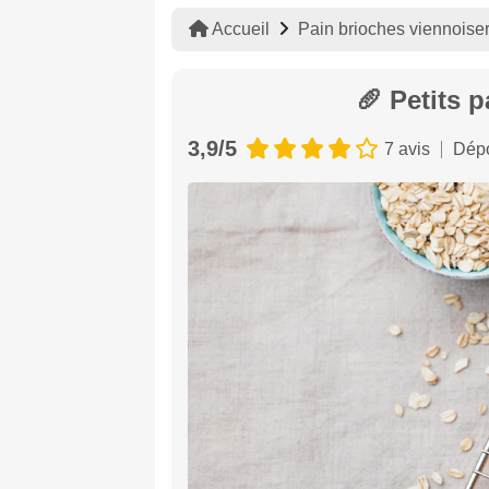
Accueil
Pain brioches viennoiser
🥖 Petits 
3,9/5
7 avis
Dépo