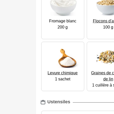
Fromage blanc
Flocons d'a
200 g
100 g
Levure chimique
Graines de c
1 sachet
de lin
1 cuillère à
Ustensiles