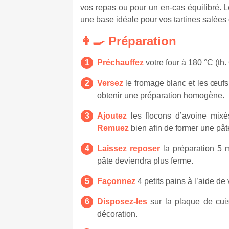
vos repas ou pour un en-cas équilibré. L
une base idéale pour vos tartines salées
👩‍🍳 Préparation
Préchauffez
votre four à 180 °C (th.
Versez
le fromage blanc et les œufs
obtenir une préparation homogène.
Ajoutez
les flocons d’avoine mixés
Remuez
bien afin de former une pâ
Laissez reposer
la préparation 5 m
pâte deviendra plus ferme.
Façonnez
4 petits pains à l’aide d
Disposez-les
sur la plaque de cui
décoration.