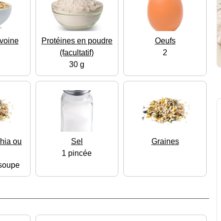
voine
Protéines en poudre
Oeufs
(facultatif)
2
30 g
hia ou
Sel
Graines
1 pincée
 soupe