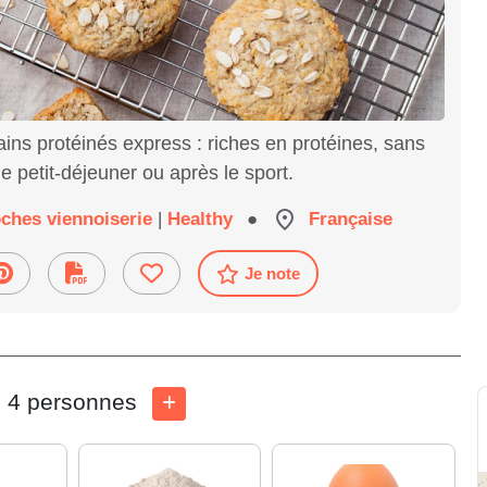
pains protéinés express : riches en protéines, sans
le petit-déjeuner ou après le sport.
oches viennoiserie
|
Healthy
●
Française
Je note
4 personnes