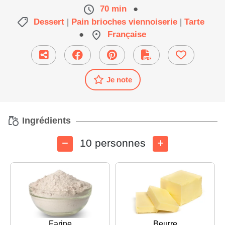
70 min
●
Dessert
|
Pain brioches viennoiserie
|
Tarte
●
Française
Je note
Ingrédients
10 personnes
Farine
Beurre