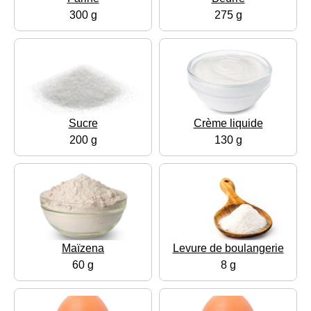
300 g
275 g
Sucre
Crème liquide
200 g
130 g
Maïzena
Levure de boulangerie
60 g
8 g