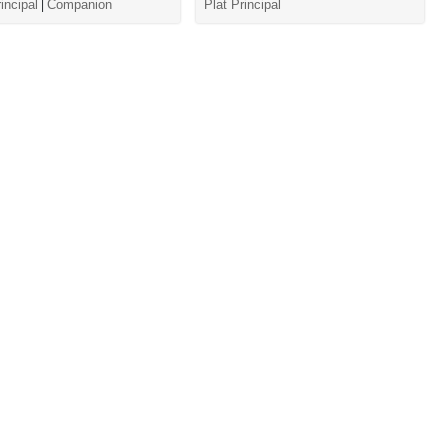
incipal
Companion
Plat Principal
|