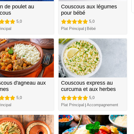
in de poulet au
Couscous aux légumes
cous
pour bébé
5,0
5,0
incipal
Plat Principal
Bébé
|
cous d'agneau aux
Couscous express au
mes
curcuma et aux herbes
5,0
5,0
incipal
Plat Principal
Accompagnement
|