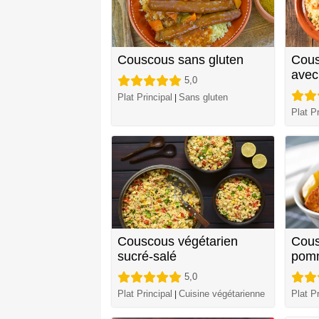
Couscous sans gluten
Cous
avec
5,0
Plat Principal
Sans gluten
|
Plat Pr
Couscous végétarien
Cous
sucré-salé
pom
5,0
Plat Principal
Cuisine végétarienne
Plat Pr
|