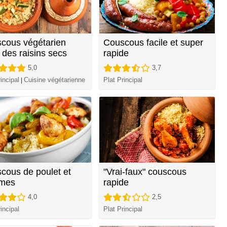
cous végétarien
Couscous facile et super
 des raisins secs
rapide
5,0
3,7
incipal
Cuisine végétarienne
Plat Principal
|
cous de poulet et
"Vrai-faux" couscous
mes
rapide
4,0
2,5
incipal
Plat Principal