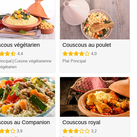
cous végétarien
Couscous au poulet
4,4
4,0
incipal
Cuisine végétarienne
Plat Principal
|
végétarien
cous au Companion
Couscous royal
3,9
3,2