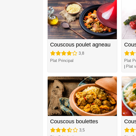
Couscous poulet agneau
Cous
3,8
Plat Principal
Plat Pr
Plat 
|
Couscous boulettes
Cous
3,5