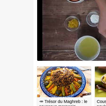
🥕 Trésor du Maghreb : le
Cous