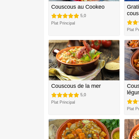
Couscous au Cookeo
Grat
cous
5,0
Plat Principal
Plat Pr
Couscous de la mer
Cous
légu
5,0
Plat Principal
Plat Pr