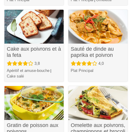
Cake aux poivrons et à
Sauté de dinde au
la feta
paprika et poivron
3,8
4,0
Apéritif et amuse-bouche
Plat Principal
|
Cake salé
Gratin de poisson aux
Omelette aux poivrons,
poivrons
champignons et brocoli