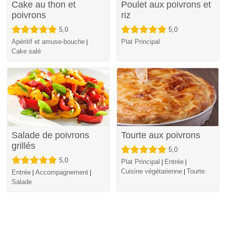
Cake au thon et
Poulet aux poivrons et
poivrons
riz
5,0
5,0
Apéritif et amuse-bouche
Plat Principal
|
Cake salé
Salade de poivrons
Tourte aux poivrons
grillés
5,0
5,0
Plat Principal
Entrée
|
|
Cuisine végétarienne
Tourte
|
Entrée
Accompagnement
|
|
Salade