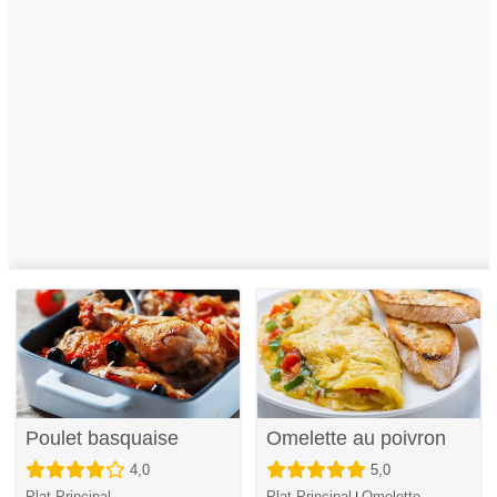
Poulet basquaise
Omelette au poivron
4,0
5,0
Plat Principal
Plat Principal
Omelette
|