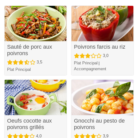
Sauté de porc aux
Poivrons farcis au riz
poivrons
3,0
3,5
Plat Principal
|
Accompagnement
Plat Principal
Oeufs cocotte aux
Gnocchi au pesto de
poivrons grillés
poivrons
4,0
3,9