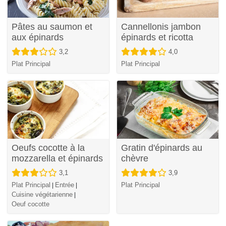
Pâtes au saumon et
Cannellonis jambon
aux épinards
épinards et ricotta
3,2
4,0
Plat Principal
Plat Principal
Oeufs cocotte à la
Gratin d'épinards au
mozzarella et épinards
chèvre
3,1
3,9
Plat Principal
Entrée
Plat Principal
|
|
Cuisine végétarienne
|
Oeuf cocotte