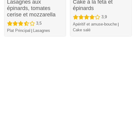
Lasagnes aux
Cake à la feta et
épinards, tomates
épinards
cerise et mozzarella
3,9
3,5
Apéritif et amuse-bouche
|
Cake salé
Plat Principal
Lasagnes
|