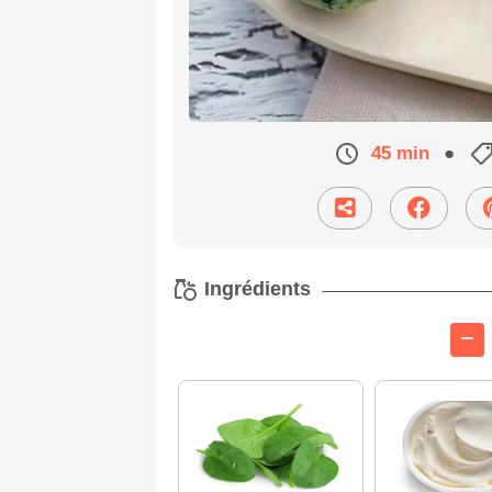
45 min
●
Ingrédients