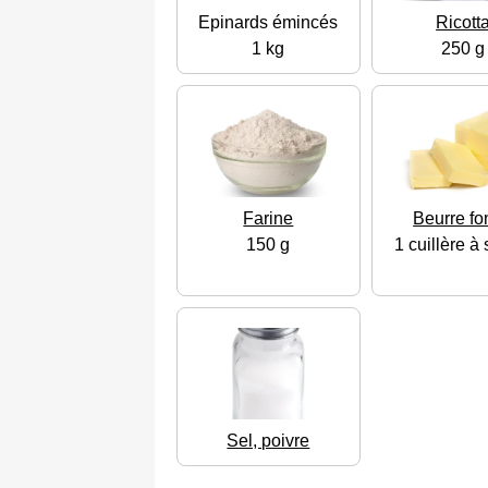
Epinards émincés
Ricott
1 kg
250 g
Farine
Beurre f
150 g
1 cuillère à
Sel, poivre