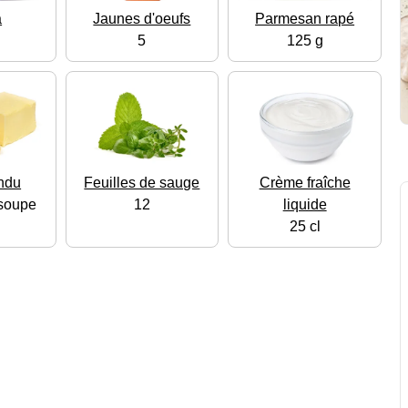
a
Jaunes d'oeufs
Parmesan rapé
5
125 g
ondu
Feuilles de sauge
Crème fraîche
 soupe
12
liquide
25 cl