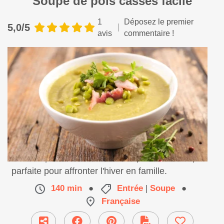
Soupe de pois cassés facile
1
Déposez le premier
5,0/5
avis
commentaire !
Une soupe riche et onctueuse qui tient au corps,
parfaite pour affronter l'hiver en famille.
140 min
●
Entrée
|
Soupe
●
Française