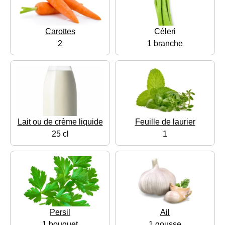
Carottes
Céleri
2
1 branche
Lait ou de crème liquide
Feuille de laurier
25 cl
1
Persil
Ail
1 bouquet
1 gousse