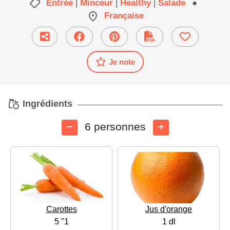
Entrée
|
Minceur
|
Healthy
|
Salade
●
Française
Je note
Ingrédients
6 personnes
Carottes
Jus d'orange
5 "1
1 dl