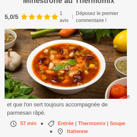
Minestrone au Thermomix
1
Déposez le premier
5,0/5
avis
commentaire !
Une soupe riche en légumes qui nous vient d'Italie
et que l'on sert toujours accompagnée de
parmesan râpé.
57 min
●
Entrée
|
Thermomix
|
Soupe
●
Italienne