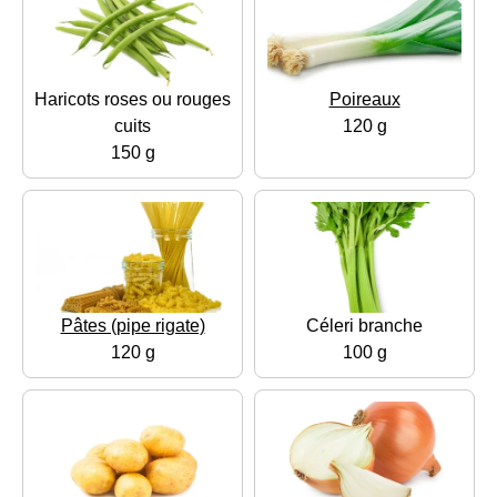
Haricots roses ou rouges
Poireaux
cuits
120 g
150 g
Pâtes (pipe rigate)
Céleri branche
120 g
100 g