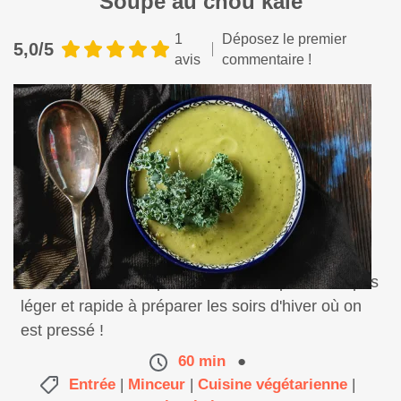
Soupe au chou kale
1
Déposez le premier
5,0/5
avis
commentaire !
Une recette de soupe au chou kale, pour un repas
léger et rapide à préparer les soirs d'hiver où on
est pressé !
60 min
●
Entrée
|
Minceur
|
Cuisine végétarienne
|