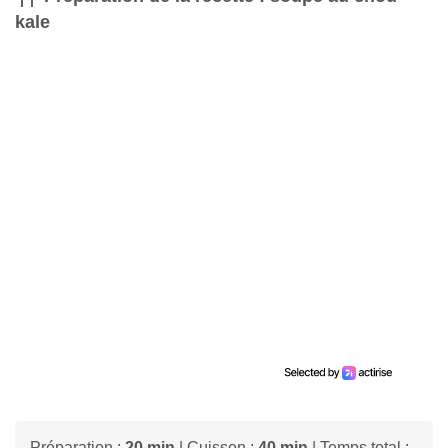
kale
Préparation :
20 min
| Cuisson :
40 min
| Temps total :