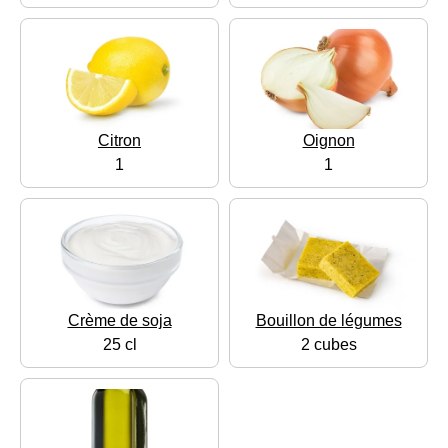
Citron
Oignon
1
1
Crème de soja
Bouillon de légumes
25 cl
2 cubes