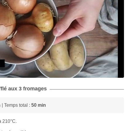
fflé aux 3 fromages
n
| Temps total :
50 min
à 210°C.