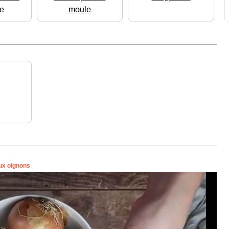
e
moule