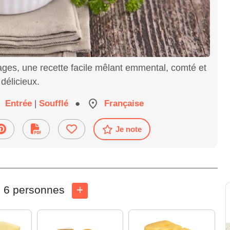
ages, une recette facile mêlant emmental, comté et
 délicieux.
Entrée
|
Soufflé
●
Française
Je note
6 personnes