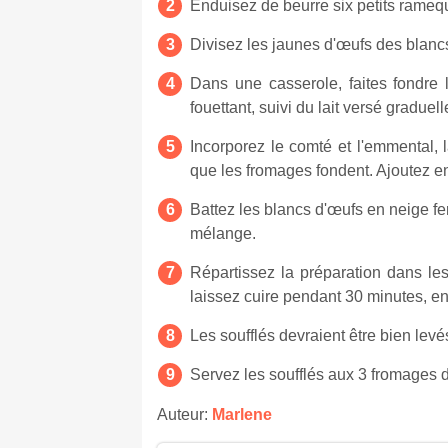
Enduisez de beurre six petits ramequ
Divisez les jaunes d'œufs des blancs
Dans une casserole, faites fondre l
fouettant, suivi du lait versé graduel
Incorporez le comté et l'emmental,
que les fromages fondent. Ajoutez en
Battez les blancs d'œufs en neige f
mélange.
Répartissez la préparation dans le
laissez cuire pendant 30 minutes, en 
Les soufflés devraient être bien levé
Servez les soufflés aux 3 fromages dè
Auteur:
Marlene