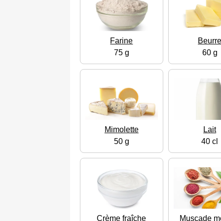
Farine
Beurr
75 g
60 g
Mimolette
Lait
50 g
40 cl
Crème fraîche
Muscade m