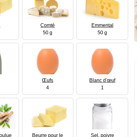
e
Comté
Emmental
50 g
50 g
Œufs
Blanc d'œuf
4
1
oulue
Beurre pour le
Sel, poivre