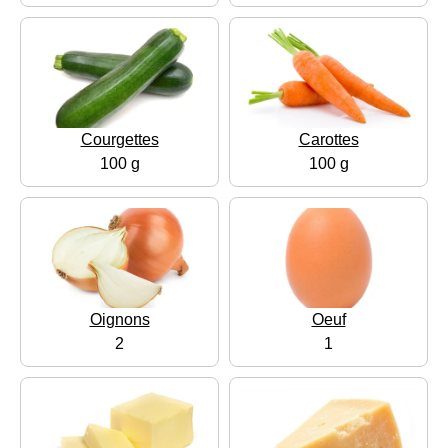
Courgettes
Carottes
100 g
100 g
Oignons
Oeuf
2
1