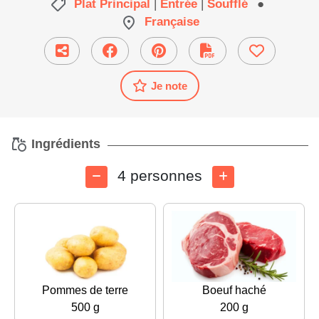
Plat Principal
|
Entrée
|
Soufflé
●
Française
Je note
Ingrédients
4 personnes
Pommes de terre
Boeuf haché
500 g
200 g