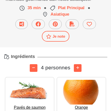
35 min
●
Plat Principal
●
Asiatique
Je note
Ingrédients
4 personnes
Pavés de saumon
Orange