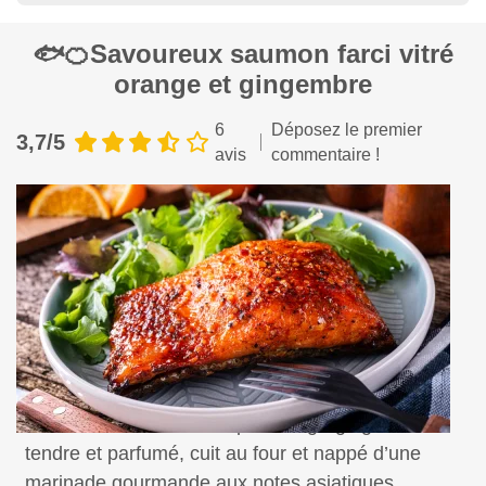
🐟🍊Savoureux saumon farci vitré
orange et gingembre
6
Déposez le premier
3,7/5
avis
commentaire !
Savourez un saumon laqué orange-gingembre,
tendre et parfumé, cuit au four et nappé d’une
marinade gourmande aux notes asiatiques.