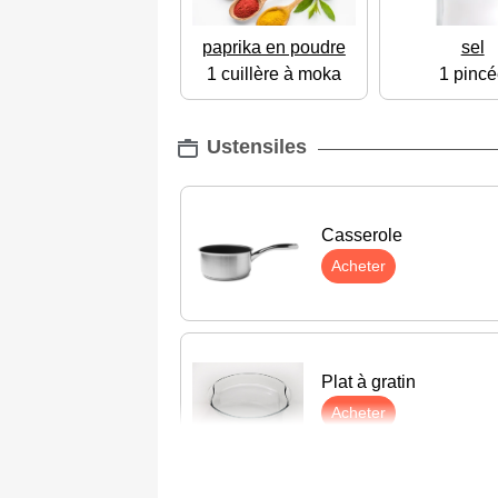
paprika en poudre
sel
1 cuillère à moka
1 pincé
Ustensiles
Casserole
Acheter
Plat à gratin
Acheter