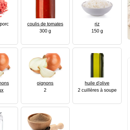
porc
coulis de tomates
riz
300 g
150 g
gnons
oignons
huile d'olive
ux
2
2 cuillères à soupe