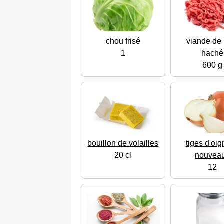
chou frisé
viande de 
1
haché
600 g
bouillon de volailles
tiges d'oi
20 cl
nouvea
12