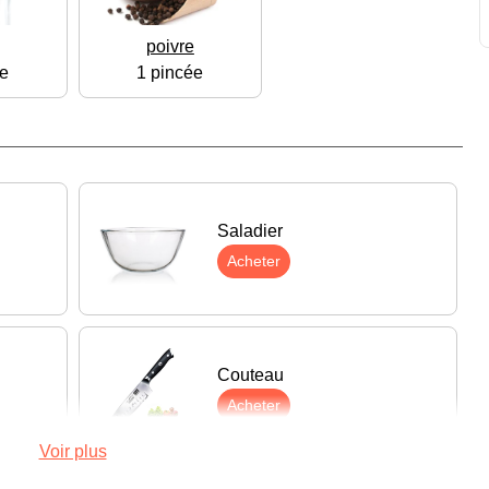
poivre
e
1 pincée
Saladier
Acheter
Couteau
Acheter
Voir plus