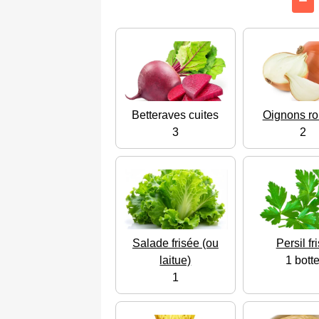
Betteraves cuites
Oignons r
3
2
Salade frisée (ou
Persil fr
laitue)
1 bott
1