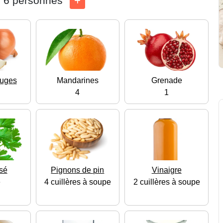
6 personnes
ouges
Mandarines
Grenade
4
1
isé
Pignons de pin
Vinaigre
e
4 cuillères à soupe
2 cuillères à soupe