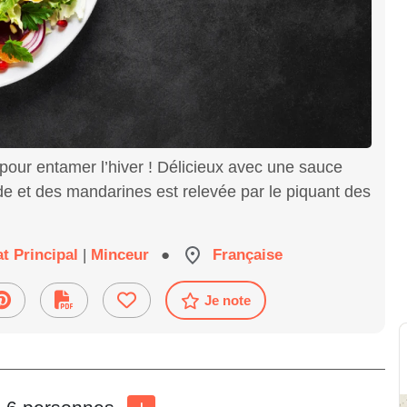
 pour entamer l’hiver ! Délicieux avec une sauce
ade et des mandarines est relevée par le piquant des
at Principal
|
Minceur
●
Française
Je note