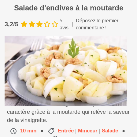
Salade d'endives à la moutarde
5
Déposez le premier
3,2/5
avis
commentaire !
Une salade d'endives légère mais qui a du
caractère grâce à la moutarde qui relève la saveur
de la vinaigrette.
10 min
●
Entrée
|
Minceur
|
Salade
●