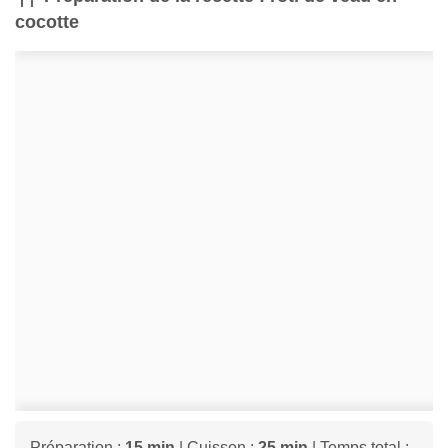
cocotte
Préparation :
15 min
| Cuisson :
25 min
| Temps total :