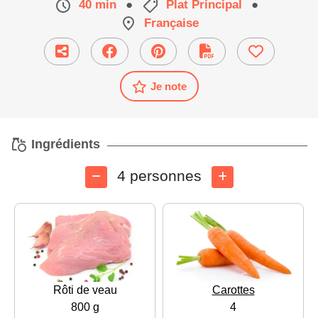
40 min
●
Plat Principal
●
Française
Je note
Ingrédients
4 personnes
Rôti de veau
Carottes
800 g
4