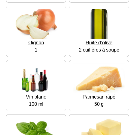
Oignon
Huile d’olive
1
2 cuillères à soupe
Vin blanc
Parmesan râpé
100 ml
50 g