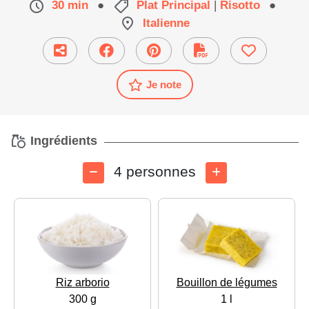
30 min
●
Plat Principal
|
Risotto
●
Italienne
Je note
Ingrédients
4 personnes
Riz arborio
Bouillon de légumes
300 g
1 l