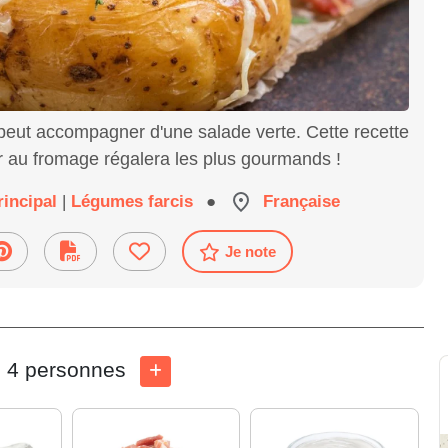
 peut accompagner d'une salade verte. Cette recette
 au fromage régalera les plus gourmands !
rincipal
|
Légumes farcis
●
Française
Je note
4 personnes