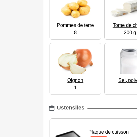
Pommes de terre
Tome de c
8
200 g
Oignon
Sel, poi
1
Ustensiles
Plaque de cuisson