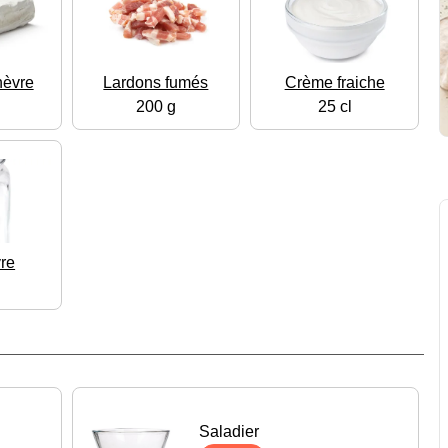
hèvre
Lardons fumés
Crème fraiche
200 g
25 cl
vre
Saladier