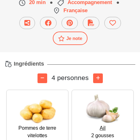
20 min
●
Accompagnement
●
Française
Je note
Ingrédients
4 personnes
Pommes de terre
Ail
vitelottes
2 gousses