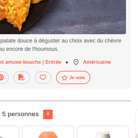
 patate douce à déguster au choix avec du chèvre
 ou encore de l'houmous.
f et amuse-bouche
|
Entrée
●
Américaine
Je note
5 personnes