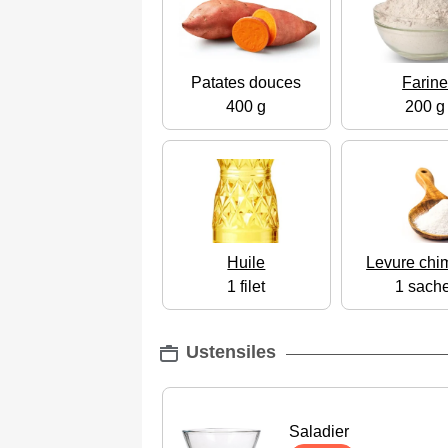
Patates douces
Farin
400 g
200 g
Huile
Levure chi
1 filet
1 sache
Ustensiles
Saladier