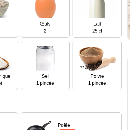
e
Œufs
Lait
2
25 cl
mique
Sel
Poivre
t
1 pincée
1 pincée
Poêle