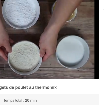
ggets de poulet au thermomix
n
| Temps total :
20 min