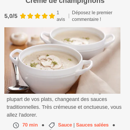
Crème de champignons
1
Déposez le premier
5,0/5
avis
commentaire !
Voici une idée de recette pour accompagner la
plupart de vos plats, changeant des sauces
traditionnelles. Très crémeuse et onctueuse, vous
allez l'adorer.
70 min
●
Sauce
|
Sauces salées
●