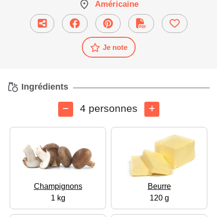
Américaine
Je note
Ingrédients
4 personnes
Champignons
Beurre
1 kg
120 g