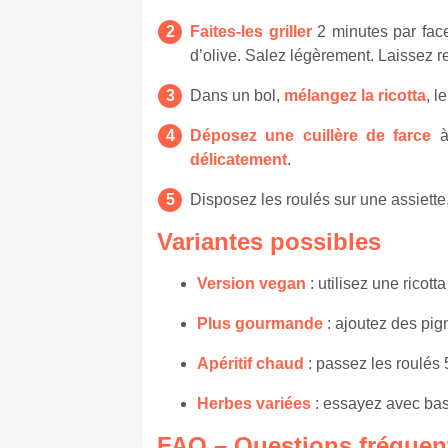
Faites-les griller
2 minutes par face
d’olive. Salez légèrement. Laissez ref
Dans un bol,
mélangez la ricotta
, l
Déposez une cuillère de farce
à 
délicatement
.
Disposez les roulés sur une assiette
Variantes possibles
Version vegan
: utilisez une ricot
Plus gourmande
: ajoutez des pign
Apéritif chaud
: passez les roulés 
Herbes variées
: essayez avec basi
FAQ – Questions fréquen