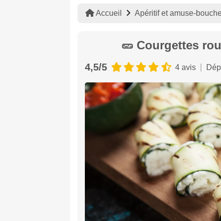
Accueil
Apéritif et amuse-bouch
🥒 Courgettes roul
4,5/5
4 avis
Dép