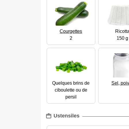
Courgettes
Ricott
2
150 g
Quelques brins de
Sel, poi
ciboulette ou de
persil
Ustensiles