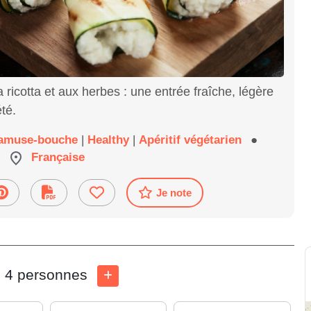
a ricotta et aux herbes : une entrée fraîche, légère
été.
t amuse-bouche
|
Healthy
|
Apéritif végétarien
●
Française
Je note
4 personnes