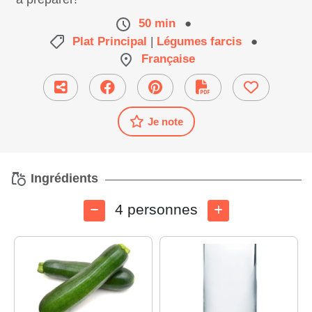
50 min
●
Plat Principal
|
Légumes farcis
●
Française
Je note
Ingrédients
4 personnes