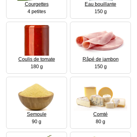
Courgettes
Eau bouillante
4 petites
150 g
Coulis de tomate
Râpé de jambon
180 g
150 g
Semoule
Comté
90 g
80 g