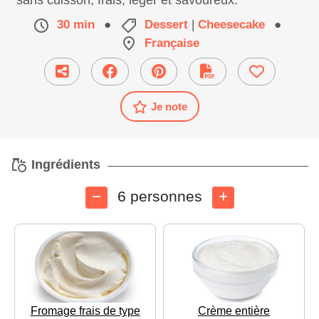
sans cuisson, frais, léger et savoureux.
30 min
●
Dessert
|
Cheesecake
●
Française
Je note
Ingrédients
6 personnes
Fromage frais de type
Crème entière