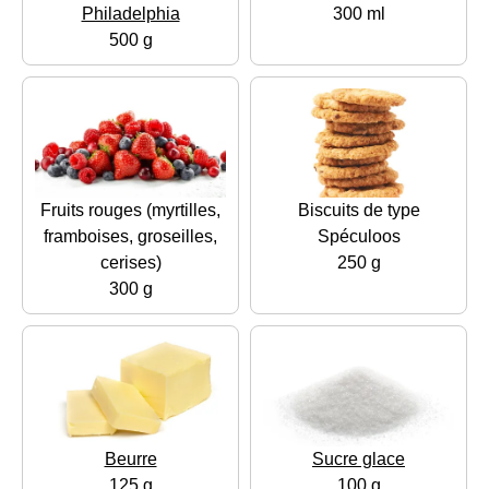
Philadelphia
300 ml
500 g
Fruits rouges (myrtilles,
Biscuits de type
framboises, groseilles,
Spéculoos
cerises)
250 g
300 g
Beurre
Sucre glace
125 g
100 g