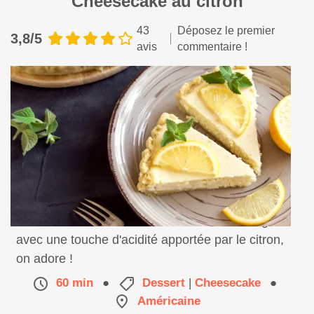
Cheesecake au citron
43
Déposez le premier
3,8/5
avis
commentaire !
Une belle recette de cheesecake maison original
avec une touche d'acidité apportée par le citron,
on adore !
60 min
●
Dessert
|
Cheesecake
●
Américaine