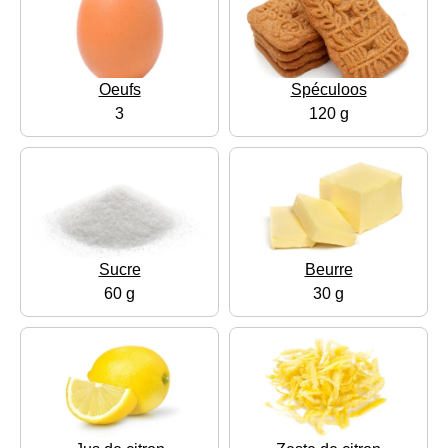
Oeufs
Spéculoos
3
120 g
Sucre
Beurre
60 g
30 g