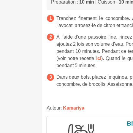
Préparation :
10 min
| Cuisson :
10 mi
Tranchez finement le concombre. A 
l'avocat, arrosez-le de citron et tran
A l'aide d'une passoire fine, rince
ajoutez 2 fois son volume d’eau. Port
pendant 10 minutes. Pendant ce temp
(voir notre recette
ici
). Quand le qui
pendant 5 minutes.
Dans deux bols, placez le quinoa, p
concombre, de brocolis. Assaisonnez
Auteur:
Kamariya
Bi