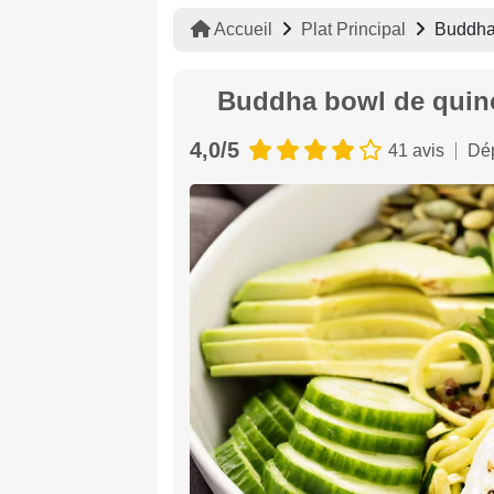
Accueil
Plat Principal
Buddha 
Buddha bowl de quino
4,0/5
41 avis
Dép