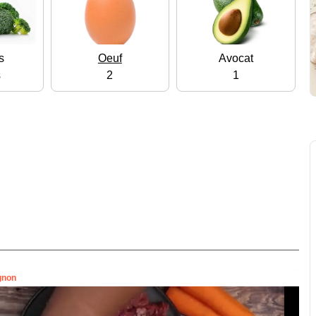
s
Oeuf
Avocat
s
2
1