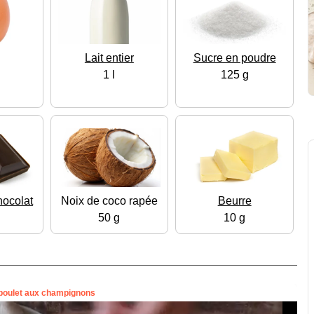
Lait entier
Sucre en poudre
1 l
125 g
hocolat
Noix de coco rapée
Beurre
50 g
10 g