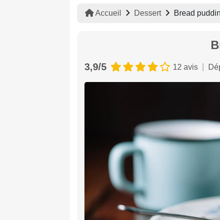
Accueil
Dessert
Bread puddi
B
3,9/5
12 avis
Dép