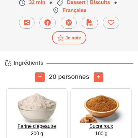
32 min
●
Dessert
|
Biscuits
●
Française
Je note
Ingrédients
20 personnes
Farine d'épeautre
Sucre roux
200 g
100 g